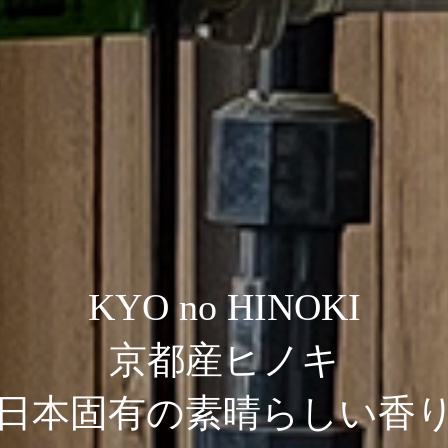
KYO no HINOKI
京都産ヒノキ
日本固有の素晴らしい香